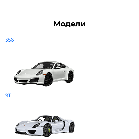
Модели
356
911