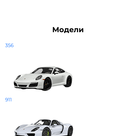
Модели
356
911