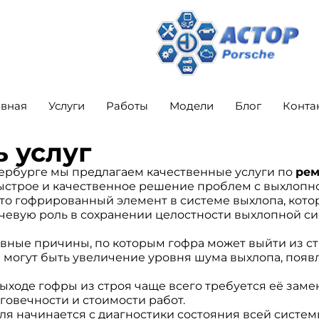
авная
Услуги
Работы
Модели
Блог
Конта
 услуг
етербурге мы предлагаем качественные услуги по
рем
ыстрое и качественное решение проблем с выхлопно
то гофрированный элемент в системе выхлопа, кот
чевую роль в сохранении целостности выхлопной си
ные причины, по которым гофра может выйти из ст
могут быть увеличение уровня шума выхлопа, появ
ыходе гофры из строя чаще всего требуется её замен
лговечности и стоимости работ.
я начинается с диагностики состояния всей систе