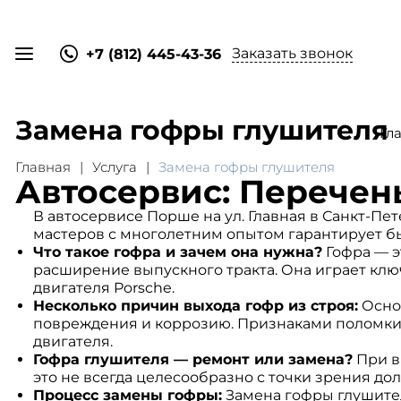
Заказать звонок
+7 (812) 445-43-36
Замена гофры глушителя
Гл
Главная
Услуга
Замена гофры глушителя
Автосервис: Перечень
В автосервисе Порше на ул. Главная в Санкт-П
мастеров с многолетним опытом гарантирует б
Что такое гофра и зачем она нужна?
Гофра — э
расширение выпускного тракта. Она играет клю
двигателя Porsche.
Несколько причин выхода гофр из строя:
Основ
повреждения и коррозию. Признаками поломки 
двигателя.
Гофра глушителя — ремонт или замена?
При в
это не всегда целесообразно с точки зрения до
Процесс замены гофры:
Замена гофры глушител