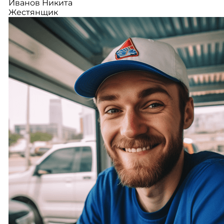
Иванов Никита
Жестянщик